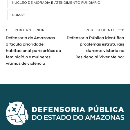
NÚCLEO DE MORADIA E ATENDIMENTO FUNDIÁRIO
NUMAF
POST ANTERIOR
POST SEGUINTE
Navegação
Defensoria do Amazonas
Defensoria Pública identifica
de
articula prioridade
problemas estruturais
habitacional para órfãos do
durante vistoria no
Post
feminicídio e mulheres
Residencial Viver Melhor
vítimas de violência