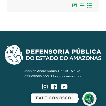
Avenida André Araújo, Nº 679 - Aleixo
CEP 69060-000 | Manaus - Amazonas
Instagram
Facebook
YouTube
Título
Data de
FALE CONOSCO!