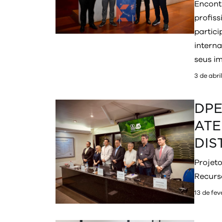
Encont
profiss
partici
interna
seus i
3 de abri
DPE
ATE
DIS
Projet
Recurs
13 de fev