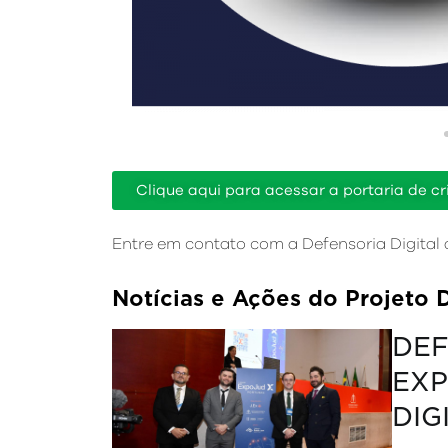
Clique aqui para acessar a portaria de cr
Entre em contato com a Defensoria Digital 
Notícias e Ações do Projeto D
DEF
EXP
DIG