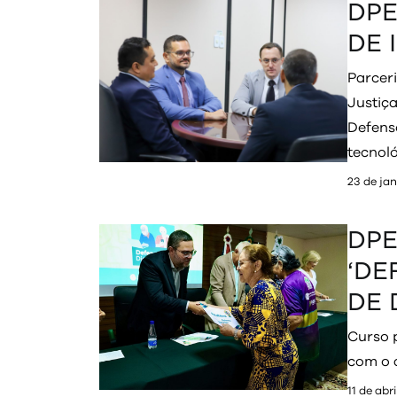
DPE
DE 
Parceri
Justiç
Defens
tecnoló
23 de jan
DPE
‘DE
DE 
Curso p
com o 
11 de abr