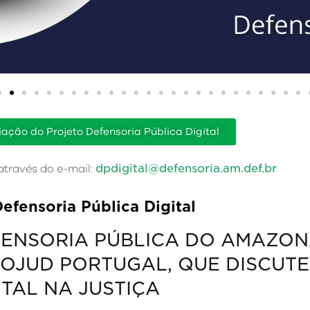
iação do Projeto Defensoria Pública Digital
dpdigital@defensoria.am.def.br
através do e-mail:
efensoria Pública Digital
ENSORIA PÚBLICA DO AMAZONA
OJUD PORTUGAL, QUE DISCUT
ITAL NA JUSTIÇA