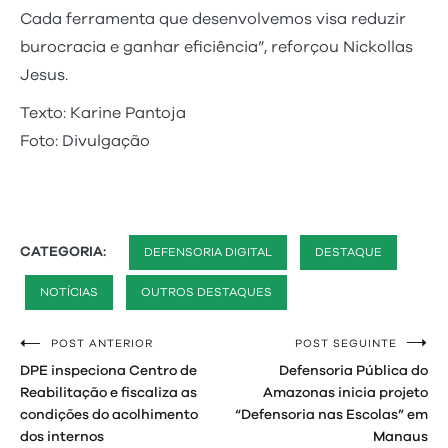
Cada ferramenta que desenvolvemos visa reduzir
burocracia e ganhar eficiência”, reforçou Nickollas
Jesus.
Texto: Karine Pantoja
Foto: Divulgação
CATEGORIA:
DEFENSORIA DIGITAL
DESTAQUE
NOTÍCIAS
OUTROS DESTAQUES
POST ANTERIOR
POST SEGUINTE
Navegação
DPE inspeciona Centro de
Defensoria Pública do
de
Reabilitação e fiscaliza as
Amazonas inicia projeto
condições do acolhimento
“Defensoria nas Escolas” em
Post
dos internos
Manaus