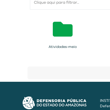
Atividades-meio
INST
Defen