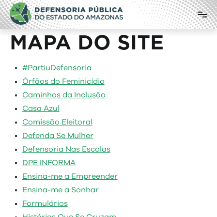
Pular
Defensoria Pública do Estado do
para
o
Amazonas
conteúdo
MAPA DO SITE
#PartiuDefensoria
Órfãos do Feminicídio
Caminhos da Inclusão
Casa Azul
Comissão Eleitoral
Defenda Se Mulher
Defensoria Nas Escolas
DPE INFORMA
Ensina-me a Empreender
Ensina-me a Sonhar
Formulários