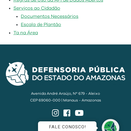
Regras de Uso da API de Dados Abertos
Serviços ao Cidadão
Documentos Necessários
Escala de Plantão
Ta na Área
Avenida André Araújo, Nº 679 - Aleixo
CEP 69060-000 | Manaus - Amazonas
Instagram
Facebook
YouTube
FALE CONOSCO!