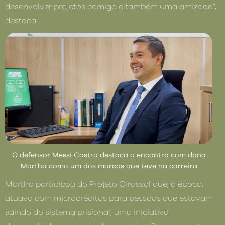
desenvolver projetos comigo e também uma amizade”,
destaca.
O defensor Messi Castro destaca o encontro com dona
Martha como um dos marcos que teve na carreira
Martha participou do Projeto Girassol que, à época,
atuava com microcréditos para pessoas que estavam
saindo do sistema prisional, uma iniciativa