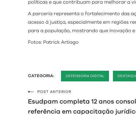
políticas e que contribuam para melhorar a vid
A parceria representa o fortalecimento das a
acesso à justiça, especialmente em regiões r
para a população, mostrando que inovação e 
Fotos: Patrick Artiago
CATEGORIA:
DEFENSORIA DIGITAL
DESTAQU
POST ANTERIOR
Navegação
Esudpam completa 12 anos conso
de
referência em capacitação jurídi
Post