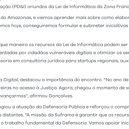
vação (PD&I) oriundos da Lei de Informática da Zona Fran
 do Amazonas, e viemos aprender mais sobre como elabor
emos hoje, conseguiremos formular e submeter iniciativas
 que maneira os recursos da Lei de Informática podem ser 
ntadas por cidadãos vulneráveis digitais e otimizar os se
soria em consultoria jurídica para startups regionais, au
a Digital, destacou a importância do encontro. “No ano d
eiras no acesso à Justiça. Agora, chegou o momento de su
avançarmos”, afirmou Gonçalves.
logiou a atuação da Defensoria Pública e reforçou o com
 distantes. “A missão da Suframa é garantir que os recur
s o trabalho fundamental da Defensoria. Vamos apoiar inic