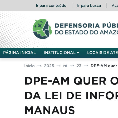
Pular
Ir para conteúdo
Ir para busca
Ace
para
o
conteúdo
Defensoria Pública do Esta
PÁGINA INICIAL
INSTITUCIONAL
LOCAIS DE AT
Início
2025
rd
23
DPE-AM quer o
DPE-AM QUER O
DA LEI DE INF
MANAUS