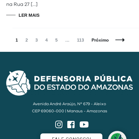
na Rua 27 […]
LER MAIS
Navegação
Página
Página
Página
Página
Página
Página
1
2
3
4
5
…
113
Próximo
de
Posts
Avenida André Araújo, Nº 679 - Aleixo
CEP 69060-000 | Manaus - Amazonas
Instagram
Facebook
YouTube