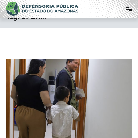
Pular
Defensoria Pública do Estado do
para
o
Amazonas
Tag:
DPEAM
conteúdo