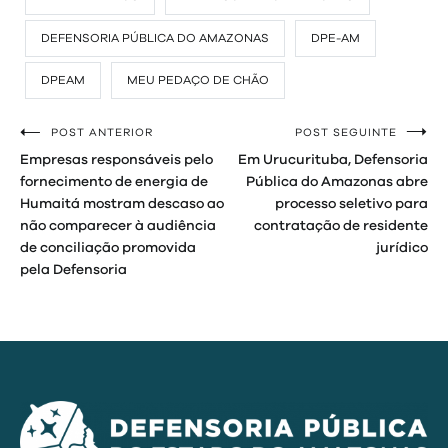
DEFENSORIA PÚBLICA DO AMAZONAS
DPE-AM
DPEAM
MEU PEDAÇO DE CHÃO
POST ANTERIOR
POST SEGUINTE
Navegação
Empresas responsáveis pelo
Em Urucurituba, Defensoria
de
fornecimento de energia de
Pública do Amazonas abre
Humaitá mostram descaso ao
processo seletivo para
Post
não comparecer à audiência
contratação de residente
de conciliação promovida
jurídico
pela Defensoria