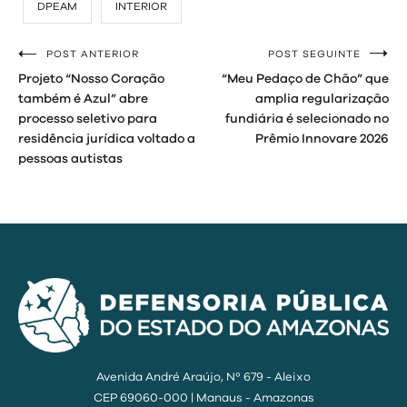
DPEAM
INTERIOR
POST ANTERIOR
POST SEGUINTE
Navegação
Projeto “Nosso Coração
“Meu Pedaço de Chão” que
de
também é Azul” abre
amplia regularização
processo seletivo para
fundiária é selecionado no
Post
residência jurídica voltado a
Prêmio Innovare 2026
pessoas autistas
Avenida André Araújo, Nº 679 - Aleixo
CEP 69060-000 | Manaus - Amazonas