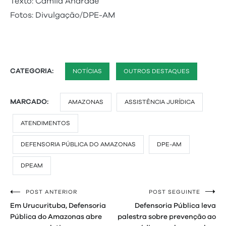
Texto: Camila Andrade
Fotos: Divulgação/DPE-AM
CATEGORIA:
NOTÍCIAS
OUTROS DESTAQUES
MARCADO:
AMAZONAS
ASSISTÊNCIA JURÍDICA
ATENDIMENTOS
DEFENSORIA PÚBLICA DO AMAZONAS
DPE-AM
DPEAM
POST ANTERIOR
POST SEGUINTE
Navegação
Em Urucurituba, Defensoria
Defensoria Pública leva
de
Pública do Amazonas abre
palestra sobre prevenção ao