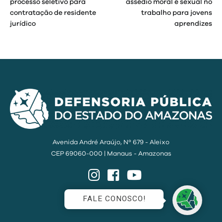
processo seletivo para
assédio moral e sexual no
Post
contratação de residente
trabalho para jovens
jurídico
aprendizes
Avenida André Araújo, Nº 679 - Aleixo
CEP 69060-000 | Manaus - Amazonas
Instagram
Facebook
YouTube
FALE CONOSCO!