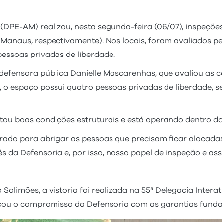
DPE-AM) realizou, nesta segunda-feira (06/07), inspeçõe
 Manaus, respectivamente). Nos locais, foram avaliados p
essoas privadas de liberdade.
defensora pública Danielle Mascarenhas, que avaliou as co
o, o espaço possui quatro pessoas privadas de liberdade,
tou boas condições estruturais e está operando dentro d
arado para abrigar as pessoas que precisam ficar alocadas
s da Defensoria e, por isso, nosso papel de inspeção e assi
olimões, a vistoria foi realizada na 55ª Delegacia Interat
acou o compromisso da Defensoria com as garantias fund