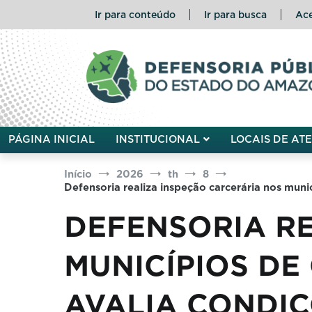
Pular
Ir para conteúdo
Ir para busca
Ace
para
o
conteúdo
Defensoria Pública do Esta
PÁGINA INICIAL
INSTITUCIONAL
LOCAIS DE AT
Início
2026
th
8
Defensoria realiza inspeção carcerária nos muni
DEFENSORIA R
MUNICÍPIOS DE
AVALIA CONDIÇ