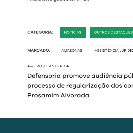
CATEGORIA:
NOTÍCIAS
OUTROS DESTAQUES
MARCADO:
AMAZONAS
ASSISTÊNCIA JURÍDI
POST ANTERIOR
Navegação
Defensoria promove audiência púb
de
processo de regularização dos co
Prosamim Alvorada
Post