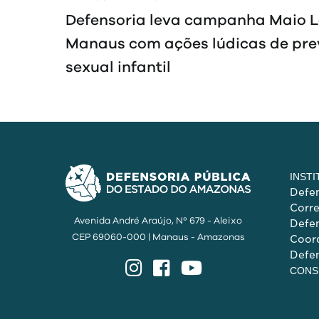
Navegação
Defensoria leva campanha Maio L
de
Manaus com ações lúdicas de pre
sexual infantil
Post
INST
Defen
Corr
Avenida André Araújo, Nº 679 - Aleixo
Defen
CEP 69060-000 | Manaus - Amazonas
Coord
Defen
Instagram
Facebook
YouTube
CONS