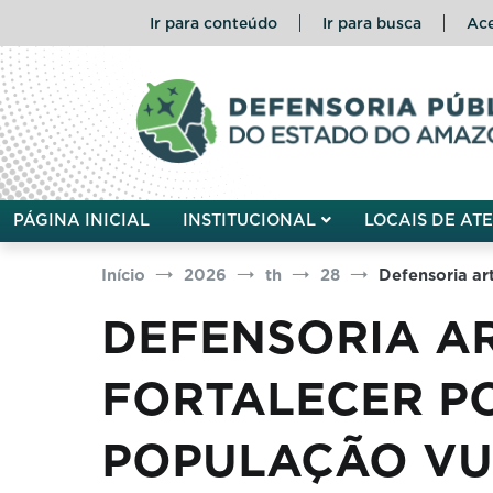
Pular
Ir para conteúdo
Ir para busca
Ace
para
o
conteúdo
Defensoria Pública do Esta
PÁGINA INICIAL
INSTITUCIONAL
LOCAIS DE AT
Início
2026
th
28
Defensoria art
DEFENSORIA AR
FORTALECER PO
POPULAÇÃO VU