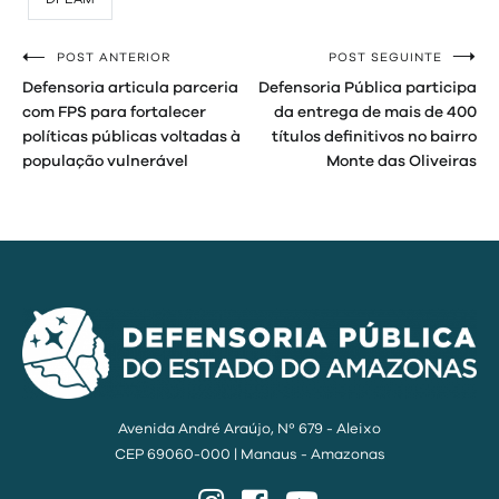
POST ANTERIOR
POST SEGUINTE
Navegação
Defensoria articula parceria
Defensoria Pública participa
de
com FPS para fortalecer
da entrega de mais de 400
políticas públicas voltadas à
títulos definitivos no bairro
Post
população vulnerável
Monte das Oliveiras
Avenida André Araújo, Nº 679 - Aleixo
CEP 69060-000 | Manaus - Amazonas
Instagram
Facebook
YouTube