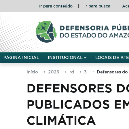
Pular
Ir para conteúdo
Ir para busca
Ace
para
o
conteúdo
Defensoria Pública do Esta
PÁGINA INICIAL
INSTITUCIONAL
LOCAIS DE AT
Início
2026
rd
3
Defensores do 
DEFENSORES D
PUBLICADOS E
CLIMÁTICA