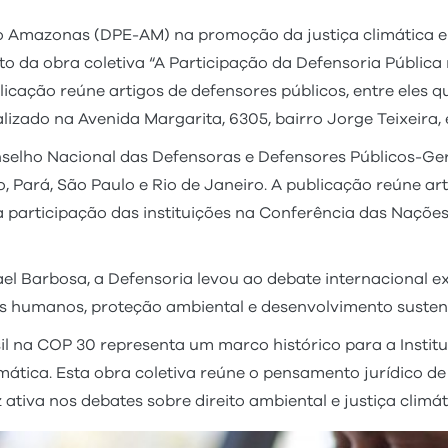
o Amazonas (DPE-AM) na promoção da justiça climática e
 da obra coletiva “A Participação da Defensoria Pública
licação reúne artigos de defensores públicos, entre eles 
alizado na Avenida Margarita, 6305, bairro Jorge Teixeira
nselho Nacional das Defensoras e Defensores Públicos-Ge
ará, São Paulo e Rio de Janeiro. A publicação reúne arti
a participação das instituições na Conferência das Naçõ
l Barbosa, a Defensoria levou ao debate internacional ex
 humanos, proteção ambiental e desenvolvimento sustentáv
il na COP 30 representa um marco histórico para a Institu
imática. Esta obra coletiva reúne o pensamento jurídico de
tiva nos debates sobre direito ambiental e justiça climát