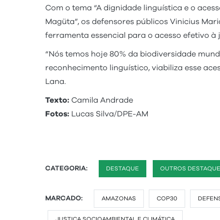
Com o tema “A dignidade linguística e o aces
Magüta”, os defensores públicos Vinicius Mar
ferramenta essencial para o acesso efetivo à
“Nós temos hoje 80% da biodiversidade mundia
reconhecimento linguístico, viabiliza esse ace
Lana.
Texto:
Camila Andrade
Fotos:
Lucas Silva/DPE-AM
CATEGORIA:
DESTAQUE
OUTROS DESTAQU
MARCADO:
AMAZONAS
COP30
DEFEN
JUSTIÇA SOCIOAMBIENTAL E CLIMÁTICA