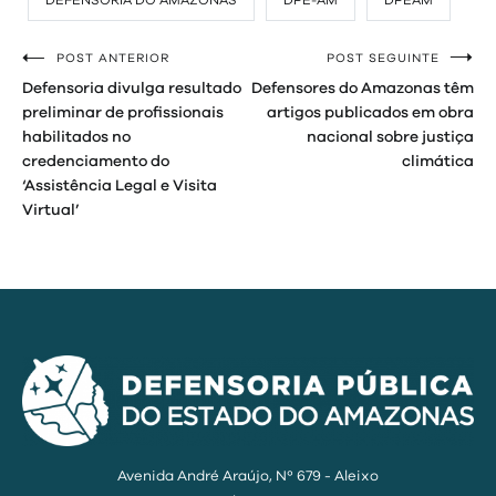
DEFENSORIA DO AMAZONAS
DPE-AM
DPEAM
POST ANTERIOR
POST SEGUINTE
Navegação
Defensoria divulga resultado
Defensores do Amazonas têm
de
preliminar de profissionais
artigos publicados em obra
habilitados no
nacional sobre justiça
Post
credenciamento do
climática
‘Assistência Legal e Visita
Virtual’
Avenida André Araújo, Nº 679 - Aleixo