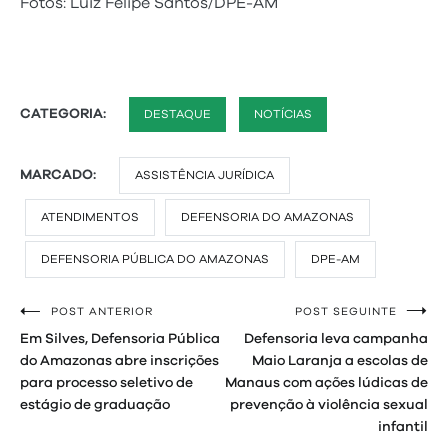
Fotos: Luiz Felipe Santos/DPE-AM
CATEGORIA:
DESTAQUE
NOTÍCIAS
MARCADO:
ASSISTÊNCIA JURÍDICA
ATENDIMENTOS
DEFENSORIA DO AMAZONAS
DEFENSORIA PÚBLICA DO AMAZONAS
DPE-AM
POST ANTERIOR
POST SEGUINTE
Navegação
Em Silves, Defensoria Pública
Defensoria leva campanha
de
do Amazonas abre inscrições
Maio Laranja a escolas de
para processo seletivo de
Manaus com ações lúdicas de
Post
estágio de graduação
prevenção à violência sexual
infantil