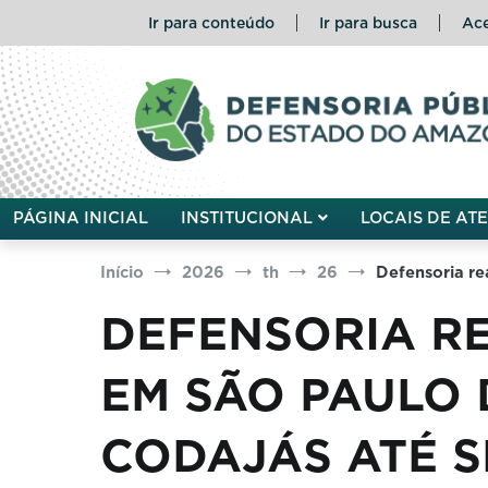
Pular
Ir para conteúdo
Ir para busca
Ace
para
o
conteúdo
Defensoria Pública do Esta
PÁGINA INICIAL
INSTITUCIONAL
LOCAIS DE AT
Início
2026
th
26
Defensoria re
DEFENSORIA RE
EM SÃO PAULO 
CODAJÁS ATÉ S