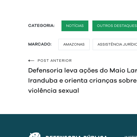
CATEGORIA:
NOTÍCIAS
OUTROS DESTAQUES
MARCADO:
AMAZONAS
ASSISTÊNCIA JURÍDI
POST ANTERIOR
Navegação
Defensoria leva ações do Maio Lar
de
Iranduba e orienta crianças sobr
violência sexual
Post