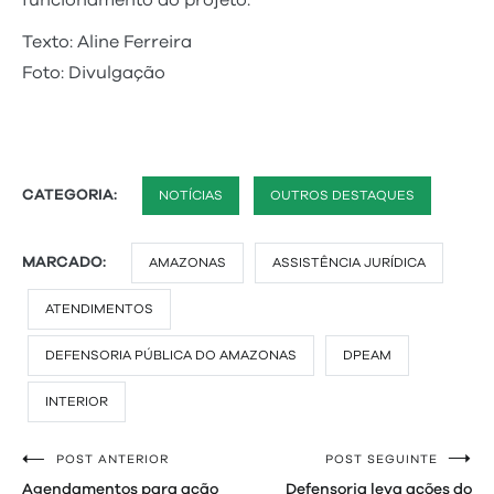
funcionamento do projeto.
Texto: Aline Ferreira
Foto: Divulgação
CATEGORIA:
NOTÍCIAS
OUTROS DESTAQUES
MARCADO:
AMAZONAS
ASSISTÊNCIA JURÍDICA
ATENDIMENTOS
DEFENSORIA PÚBLICA DO AMAZONAS
DPEAM
INTERIOR
POST ANTERIOR
POST SEGUINTE
Navegação
Agendamentos para ação
Defensoria leva ações do