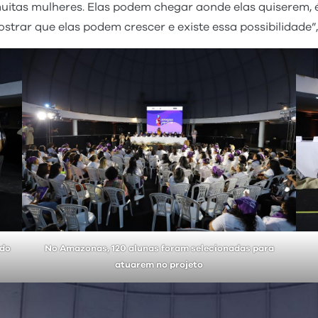
muitas mulheres. Elas podem chegar aonde elas quiserem, é
mostrar que elas podem crescer e existe essa possibilidade
 do
No Amazonas, 120 alunas foram selecionadas para
atuarem no projeto