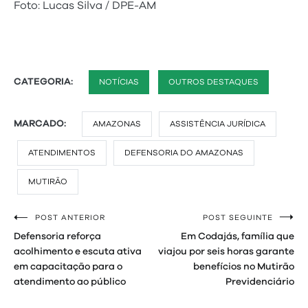
Foto: Lucas Silva / DPE-AM
CATEGORIA:
NOTÍCIAS
OUTROS DESTAQUES
MARCADO:
AMAZONAS
ASSISTÊNCIA JURÍDICA
ATENDIMENTOS
DEFENSORIA DO AMAZONAS
MUTIRÃO
POST ANTERIOR
POST SEGUINTE
Navegação
Defensoria reforça
Em Codajás, família que
de
acolhimento e escuta ativa
viajou por seis horas garante
em capacitação para o
benefícios no Mutirão
Post
atendimento ao público
Previdenciário