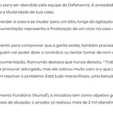
para ser atendida pela equipe da Defensoria. A ansiedade,
a titularidade da sua casa.
der a casa e se mudar para um sítio, longe da agitação da
cumentação representa a finalização de um ciclo na casa q
imento para comprovar que a gente existe, também preci
nguém vai poder dizer o contrário ou tentar tomar de mim a
ocumentação, Raimunda destaca que nunca desistiu. “Trab
 procurar advogado, mas ele cobrou muito caro e o que a
vim resolver o problema. Está tudo maravilhoso, uma benção
nto Fundiário (Numaf), a iniciativa tem como objetivo ga
s de atuação, o projeto já realizou mais de 2 mil atendim