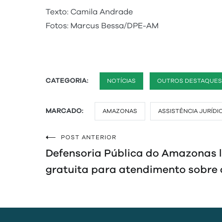
Texto: Camila Andrade
Fotos: Marcus Bessa/DPE-AM
CATEGORIA:
NOTÍCIAS
OUTROS DESTAQUES
MARCADO:
AMAZONAS
ASSISTÊNCIA JURÍDI
POST ANTERIOR
Navegação
Defensoria Pública do Amazonas 
de
gratuita para atendimento sobre
Post