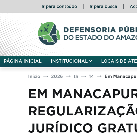
Pular
Ir para conteúdo
Ir para busca
Ace
para
o
conteúdo
Defensoria Pública do Esta
PÁGINA INICIAL
INSTITUCIONAL
LOCAIS DE AT
Início
2026
th
14
Em Manacapuru
EM MANACAPUR
REGULARIZAÇÃ
JURÍDICO GRAT