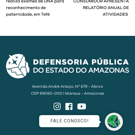
realiza exames de DNA para
CONSUMIDOR APRESENTA
reconhecimento de
RELATÓRIO ANUAL DE
Post
paternidade, em Tefé
ATIVIDADES
Avenida André Araújo, Nº 679 - Aleixo
CEP 69060-000 | Manaus - Amazonas
Instagram
Facebook
YouTube
FALE CONOSCO!