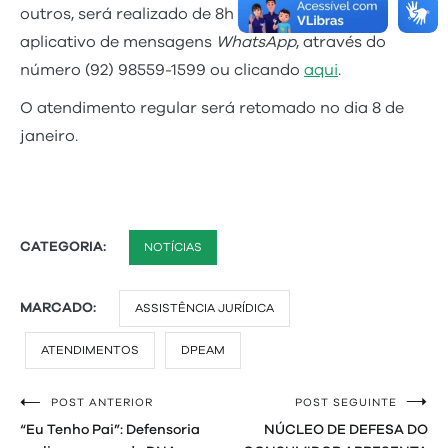
outros, será realizado de 8h às 17h, por meio do
aplicativo de mensagens
WhatsApp
, através do
número (92) 98559-1599 ou clicando
aqui
.
O atendimento regular será retomado no dia 8 de
janeiro.
CATEGORIA:
NOTÍCIAS
MARCADO:
ASSISTÊNCIA JURÍDICA
ATENDIMENTOS
DPEAM
POST ANTERIOR
POST SEGUINTE
Navegação
“Eu Tenho Pai”: Defensoria
NÚCLEO DE DEFESA DO
de