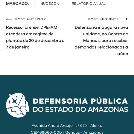
MARCADO:
NUDECON
RELATÓRIO ANUAL
POST ANTERIOR
POST SEGUINTE
Navegação
Recesso forense: DPE-AM
Defensoria inaugura nova
de
atenderá em regime de
unidade, no Centro de
plantão de 20 de dezembro a
Manaus, para receber
Post
7 de janeiro
demandas relacionadas a
saúde
Avenida André Araújo, Nº 679 - Aleixo
CEP 69060-000 | Manaus - Amazonas