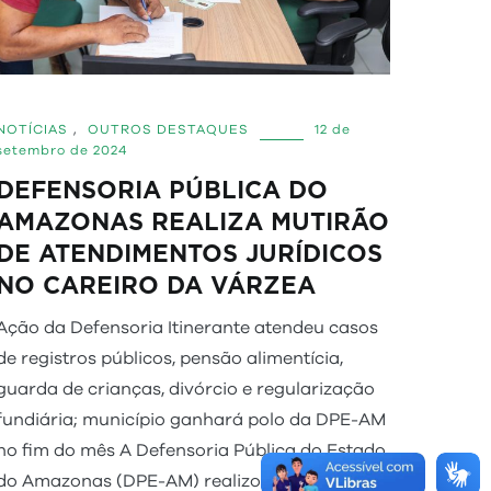
NOTÍCIAS
,
OUTROS DESTAQUES
12 de
setembro de 2024
DEFENSORIA PÚBLICA DO
AMAZONAS REALIZA MUTIRÃO
DE ATENDIMENTOS JURÍDICOS
NO CAREIRO DA VÁRZEA
Ação da Defensoria Itinerante atendeu casos
de registros públicos, pensão alimentícia,
guarda de crianças, divórcio e regularização
fundiária; município ganhará polo da DPE-AM
no fim do mês A Defensoria Pública do Estado
do Amazonas (DPE-AM) realizou, entre os dias