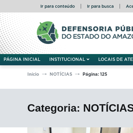
Pular
Ir para conteúdo
Ir para busca
Ace
para
o
conteúdo
Defensoria Pública do Esta
PÁGINA INICIAL
INSTITUCIONAL
LOCAIS DE AT
Início
NOTÍCIAS
Página: 125
Categoria:
NOTÍCIA