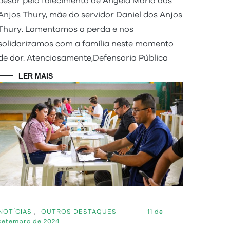
pesar pelo falecimento de Ângela Maria dos
Anjos Thury, mãe do servidor Daniel dos Anjos
Thury. Lamentamos a perda e nos
solidarizamos com a família neste momento
de dor. Atenciosamente,Defensoria Pública
LER MAIS
NOTÍCIAS
,
OUTROS DESTAQUES
11 de
setembro de 2024