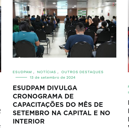
ESUDPAM
,
NOTÍCIAS
,
OUTROS DESTAQUES
13 de setembro de 2024
ESUDPAM DIVULGA
CRONOGRAMA DE
CAPACITAÇÕES DO MÊS DE
R
SETEMBRO NA CAPITAL E NO
INTERIOR
E