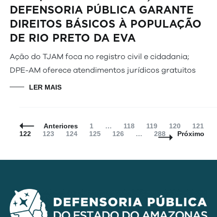
DEFENSORIA PÚBLICA GARANTE
DIREITOS BÁSICOS À POPULAÇÃO
DE RIO PRETO DA EVA
Ação do TJAM foca no registro civil e cidadania;
DPE-AM oferece atendimentos jurídicos gratuitos
LER MAIS
Navegação
Página
Página
Página
Página
Página
P
Anteriores
1
…
118
119
120
121
de
Página
Página
Página
Página
Página
122
123
124
125
126
…
288
Próximo
Posts