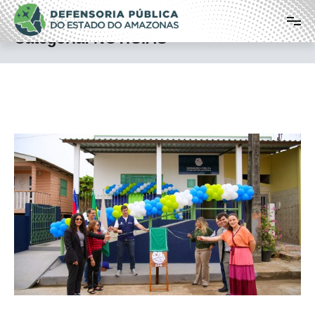
Pular
Defensoria Pública do Estado do
para
o
Amazonas
Categoria:
NOTÍCIAS
conteúdo