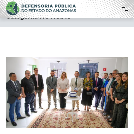
Pular
Defensoria Pública do Estado do
para
o
Amazonas
Categoria:
NOTÍCIAS
conteúdo