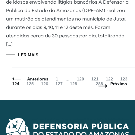
de idosos envolvendo litígios bancários A Defensoria
Pública do Estado do Amazonas (DPE-AM) realizou
um mutirão de atendimentos no município de Jutaí,
durante os dias 9, 10, 11 e 12 deste mês. Foram
atendidas cerca de 30 pessoas por dia, totalizando
[…]
LER MAIS
Navegação
Página
Página
Página
Página
Página
Anteriores
1
…
120
121
122
123
de
Página
Página
Página
Página
Página
124
125
126
127
128
…
288
Próximo
Posts