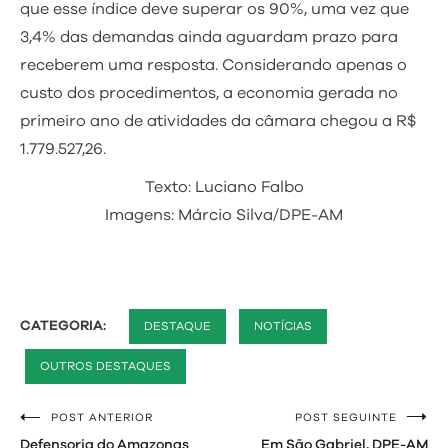
que esse índice deve superar os 90%, uma vez que
3,4% das demandas ainda aguardam prazo para
receberem uma resposta. Considerando apenas o
custo dos procedimentos, a economia gerada no
primeiro ano de atividades da câmara chegou a R$
1.779.527,26.
Texto: Luciano Falbo
Imagens: Márcio Silva/DPE-AM
CATEGORIA:
DESTAQUE
NOTÍCIAS
OUTROS DESTAQUES
POST ANTERIOR
POST SEGUINTE
Navegação
Defensoria do Amazonas
Em São Gabriel, DPE-AM