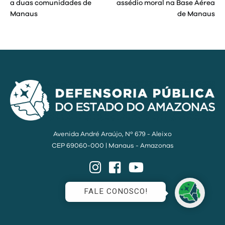
a duas comunidades de
assédio moral na Base Aérea
Post
Manaus
de Manaus
Avenida André Araújo, Nº 679 - Aleixo
CEP 69060-000 | Manaus - Amazonas
Instagram
Facebook
YouTube
FALE CONOSCO!