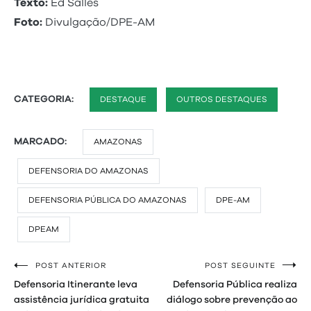
Texto:
Ed Salles
Foto:
Divulgação/DPE-AM
CATEGORIA:
DESTAQUE
OUTROS DESTAQUES
MARCADO:
AMAZONAS
DEFENSORIA DO AMAZONAS
DEFENSORIA PÚBLICA DO AMAZONAS
DPE-AM
DPEAM
POST ANTERIOR
POST SEGUINTE
Navegação
Defensoria Itinerante leva
Defensoria Pública realiza
de
assistência jurídica gratuita
diálogo sobre prevenção ao