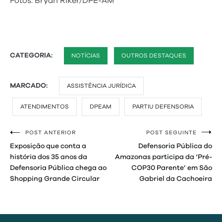
Fotos: Bryan Riker/DPE-AM
CATEGORIA:
NOTÍCIAS
OUTROS DESTAQUES
MARCADO:
ASSISTÊNCIA JURÍDICA
ATENDIMENTOS
DPEAM
PARTIU DEFENSORIA
POST ANTERIOR
POST SEGUINTE
Navegação
Exposição que conta a
Defensoria Pública do
de
história dos 35 anos da
Amazonas participa da ‘Pré-
Defensoria Pública chega ao
COP30 Parente’ em São
Post
Shopping Grande Circular
Gabriel da Cachoeira