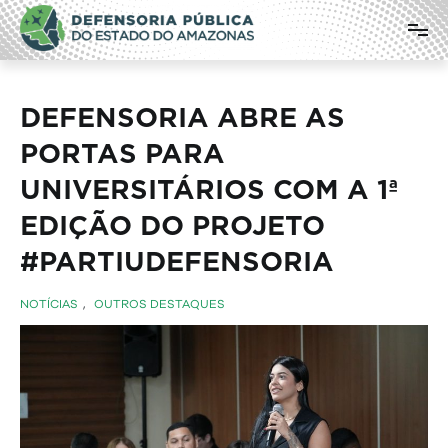
Pular
Defensoria Pública do Estado do
para
o
Amazonas
conteúdo
DEFENSORIA ABRE AS
PORTAS PARA
UNIVERSITÁRIOS COM A 1ª
EDIÇÃO DO PROJETO
#PARTIUDEFENSORIA
NOTÍCIAS
,
OUTROS DESTAQUES