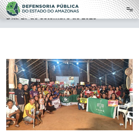
Pular
Defensoria Pública do Estado do
para
o
Amazonas
Dia:
17 de setembro de 2025
conteúdo