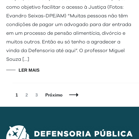
como objetivo facilitar o acesso à Justiça (Fotos:
Evandro Seixas-DPE/AM) “Muitas pessoas não têm
condições de pagar um advogado para dar entrada
em um processo de pensão alimentícia, divórcio e
muitos outros. Então eu só tenho a agradecer a
vinda da Defensoria até aqui”. O professor Miguel
Souza […]
LER MAIS
Navegação
Página
Página
Página
1
2
3
Próximo
de
Posts