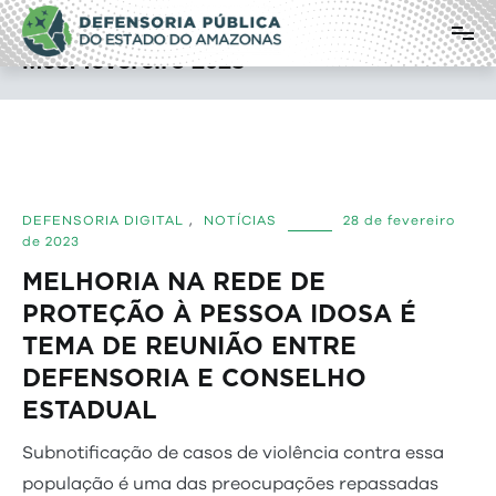
Pular
Defensoria Pública do Estado do
para
o
Amazonas
Mês:
fevereiro 2023
conteúdo
DEFENSORIA DIGITAL
,
NOTÍCIAS
28 de fevereiro
de 2023
MELHORIA NA REDE DE
PROTEÇÃO À PESSOA IDOSA É
TEMA DE REUNIÃO ENTRE
DEFENSORIA E CONSELHO
ESTAD
Subnotificação de casos de violência contra essa
população é uma das preocupações repassadas