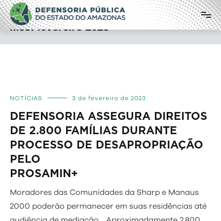
Pular
Defensoria Pública do Estado do
para
o
Amazonas
Mês:
fevereiro 2023
conteúdo
NOTÍCIAS
3 de fevereiro de 2023
DEFENSORIA ASSEGURA DIREITOS
DE 2.800 FAMÍLIAS DURANTE
PROCESSO DE DESAPROPRIAÇÃO
PELO
PROSA
Moradores das Comunidades da Sharp e Manaus
2000 poderão permanecer em suas residências até
audiência de mediação. Aproximadamente 2.800