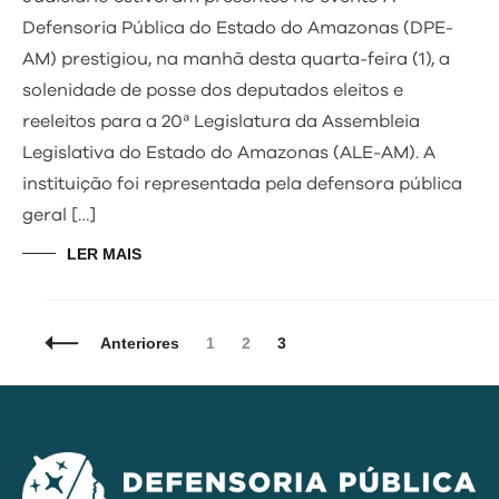
Defensoria Pública do Estado do Amazonas (DPE-
AM) prestigiou, na manhã desta quarta-feira (1), a
solenidade de posse dos deputados eleitos e
reeleitos para a 20ª Legislatura da Assembleia
Legislativa do Estado do Amazonas (ALE-AM). A
instituição foi representada pela defensora pública
geral […]
LER MAIS
Navegação
Página
Página
Página
Anteriores
1
2
3
de
Posts