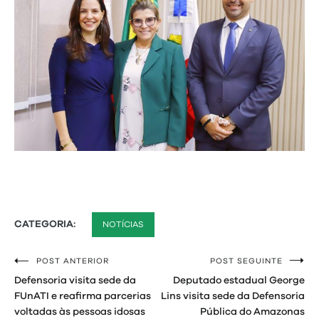
CATEGORIA:
NOTÍCIAS
POST ANTERIOR
POST SEGUINTE
Navegação
Defensoria visita sede da
Deputado estadual George
de
FUnATI e reafirma parcerias
Lins visita sede da Defensoria
voltadas às pessoas idosas
Pública do Amazonas
Post