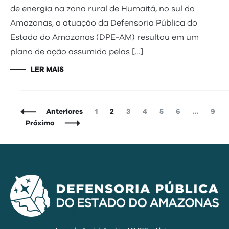
de energia na zona rural de Humaitá, no sul do
Amazonas, a atuação da Defensoria Pública do
Estado do Amazonas (DPE-AM) resultou em um
plano de ação assumido pelas […]
LER MAIS
Navegação
Página
Página
Página
Página
Página
Página
Pági
Anteriores
1
2
3
4
5
6
…
9
de
Próximo
Posts