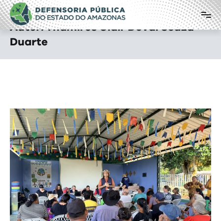
Defensoria Pública do Estado do
Pular
para
Amazonas
Autor:
Thamires Clair Doval Souza
o
Duarte
conteúdo