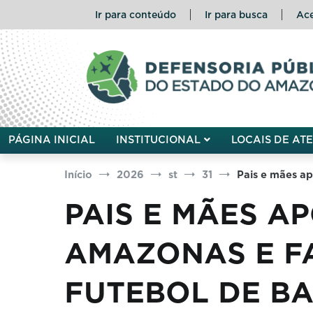
Pular
Ir para conteúdo
Ir para busca
Ace
para
o
conteúdo
Defensoria Pública do Esta
PÁGINA INICIAL
INSTITUCIONAL
LOCAIS DE AT
Início
2026
st
31
Pais e mães a
PAIS E MÃES A
AMAZONAS E F
FUTEBOL DE B