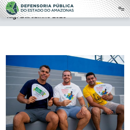
Pular
Defensoria Pública do Estado do
para
o
Amazonas
Tag:
Barezinho 2026
conteúdo