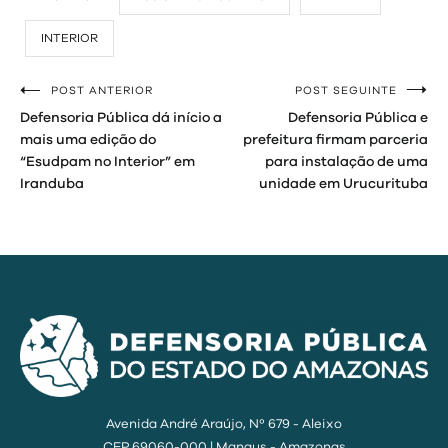
INTERIOR
POST ANTERIOR
POST SEGUINTE
Navegação
Defensoria Pública dá início a
Defensoria Pública e
de
mais uma edição do
prefeitura firmam parceria
“Esudpam no Interior” em
para instalação de uma
Post
Iranduba
unidade em Urucurituba
Avenida André Araújo, Nº 679 - Aleixo
CEP 69060-000 | Manaus - Amazonas