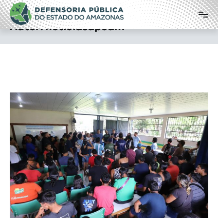
Defensoria Pública do Estado do
Pular
para
Amazonas
Autor:
noticiasdpeam
o
conteúdo