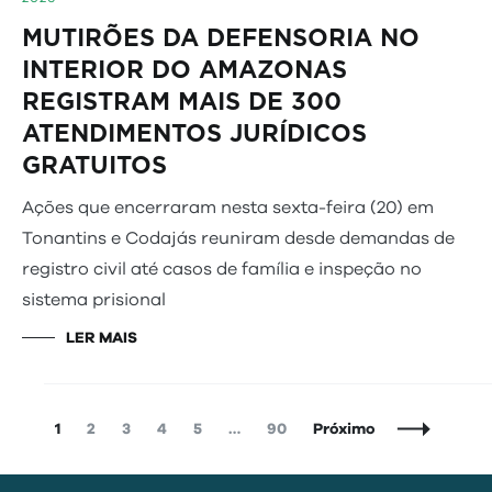
MUTIRÕES DA DEFENSORIA NO
INTERIOR DO AMAZONAS
REGISTRAM MAIS DE 300
ATENDIMENTOS JURÍDICOS
GRATUITOS
Ações que encerraram nesta sexta-feira (20) em
Tonantins e Codajás reuniram desde demandas de
registro civil até casos de família e inspeção no
sistema prisional
LER MAIS
Navegação
Página
Página
Página
Página
Página
Página
1
2
3
4
5
…
90
Próximo
de
Posts