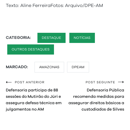
Texto: Aline FerreiraFotos: Arquivo/DPE-AM
CATEGORIA:
DESTAQUE
NOTÍCIAS
OUTROS DESTAQUES
MARCADO:
AMAZONAS
DPEAM
POST ANTERIOR
POST SEGUINTE
Navegação
Defensoria participa de 88
Defensoria Pública
de
sessões do Mutirão do Júri e
recomenda medidas para
assegura defesa técnica em
assegurar direitos básicos a
Post
julgamentos no AM
custodiados de Silves