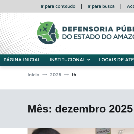
Pular
Ir para conteúdo
Ir para busca
Ace
para
o
conteúdo
Defensoria Pública do Esta
PÁGINA INICIAL
INSTITUCIONAL
LOCAIS DE AT
Início
2025
th
Mês:
dezembro 2025