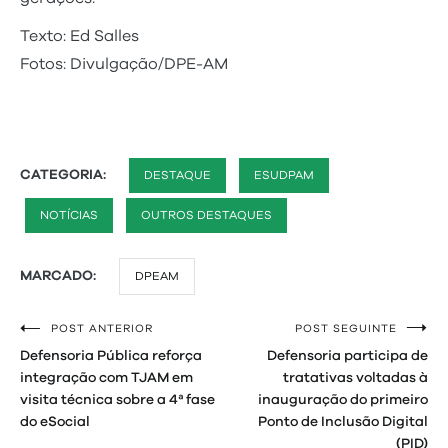
Texto: Ed Salles
Fotos: Divulgação/DPE-AM
CATEGORIA:
DESTAQUE
ESUDPAM
NOTÍCIAS
OUTROS DESTAQUES
MARCADO:
DPEAM
POST ANTERIOR
POST SEGUINTE
Navegação
Defensoria Pública reforça
Defensoria participa de
de
integração com TJAM em
tratativas voltadas à
visita técnica sobre a 4ª fase
inauguração do primeiro
Post
do eSocial
Ponto de Inclusão Digital
(PID)