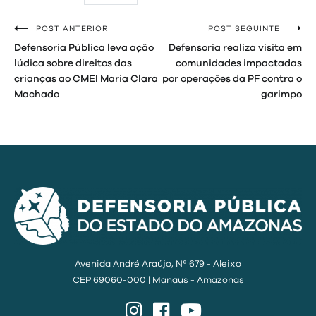
POST ANTERIOR
POST SEGUINTE
Navegação
Defensoria Pública leva ação
Defensoria realiza visita em
de
lúdica sobre direitos das
comunidades impactadas
crianças ao CMEI Maria Clara
por operações da PF contra o
Post
Machado
garimpo
Avenida André Araújo, Nº 679 - Aleixo
CEP 69060-000 | Manaus - Amazonas
Instagram
Facebook
YouTube