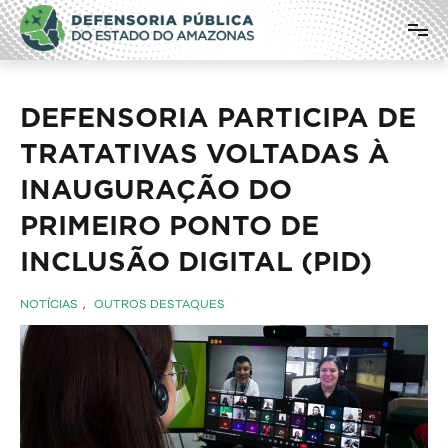
Pular
Defensoria Pública do Estado do
para
o
Amazonas
conteúdo
DEFENSORIA PARTICIPA DE
TRATATIVAS VOLTADAS À
INAUGURAÇÃO DO
PRIMEIRO PONTO DE
INCLUSÃO DIGITAL (PID)
NOTÍCIAS
,
OUTROS DESTAQUES