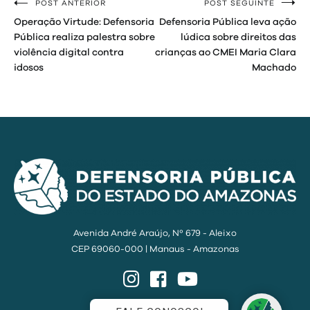
POST ANTERIOR
POST SEGUINTE
Navegação
Operação Virtude: Defensoria
Defensoria Pública leva ação
de
Pública realiza palestra sobre
lúdica sobre direitos das
violência digital contra
crianças ao CMEI Maria Clara
Post
idosos
Machado
Avenida André Araújo, Nº 679 - Aleixo
CEP 69060-000 | Manaus - Amazonas
Instagram
Facebook
YouTube