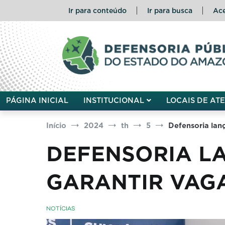
Pular
Ir para conteúdo
Ir para busca
Ace
para
o
conteúdo
Defensoria Pública do Esta
PÁGINA INICIAL
INSTITUCIONAL
LOCAIS DE AT
Início
2024
th
5
Defensoria lan
DEFENSORIA L
GARANTIR VAGA
NOTÍCIAS