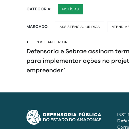
CATEGORIA:
NOTÍCIAS
MARCADO:
ASSISTÊNCIA JURÍDICA
ATENDIM
POST ANTERIOR
Navegação
Defensoria e Sebrae assinam ter
de
para implementar ações no projet
empreender’
Post
INST
Defen
Corr