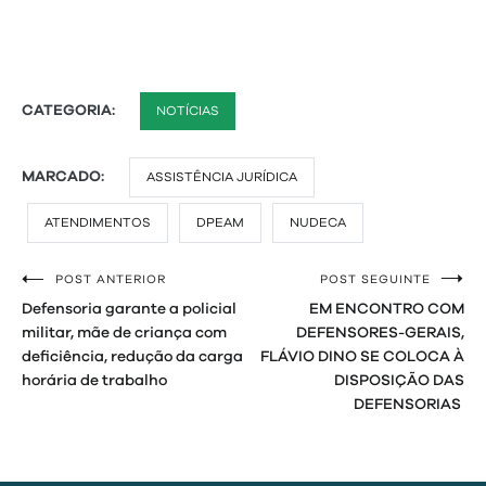
CATEGORIA:
NOTÍCIAS
MARCADO:
ASSISTÊNCIA JURÍDICA
ATENDIMENTOS
DPEAM
NUDECA
POST ANTERIOR
POST SEGUINTE
Navegação
Defensoria garante a policial
EM ENCONTRO COM
de
militar, mãe de criança com
DEFENSORES-GERAIS,
deficiência, redução da carga
FLÁVIO DINO SE COLOCA À
Post
horária de trabalho
DISPOSIÇÃO DAS
DEFENSORIAS