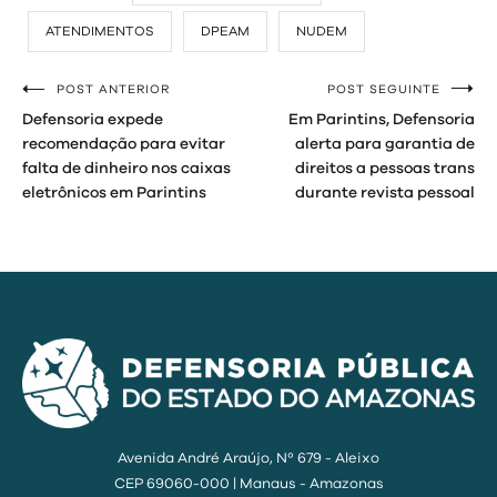
ATENDIMENTOS
DPEAM
NUDEM
POST ANTERIOR
POST SEGUINTE
Navegação
Defensoria expede
Em Parintins, Defensoria
de
recomendação para evitar
alerta para garantia de
falta de dinheiro nos caixas
direitos a pessoas trans
Post
eletrônicos em Parintins
durante revista pessoal
Avenida André Araújo, Nº 679 - Aleixo
CEP 69060-000 | Manaus - Amazonas