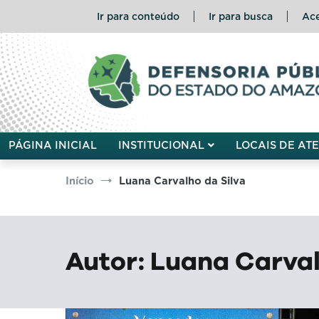
Pular
Ir para conteúdo
Ir para busca
Ace
para
o
conteúdo
Defensoria Pública do Esta
PÁGINA INICIAL
INSTITUCIONAL
LOCAIS DE AT
Início
Luana Carvalho da Silva
Autor:
Luana Carval