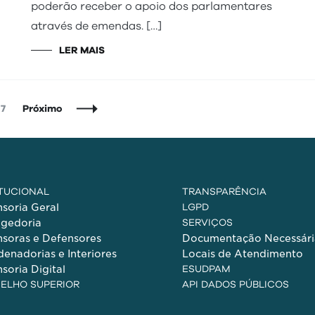
poderão receber o apoio dos parlamentares
através de emendas. […]
LER MAIS
na
Página
7
Próximo
ITUCIONAL
TRANSPARÊNCIA
soria Geral
LGPD
egedoria
SERVIÇOS
soras e Defensores
Documentação Necessári
enadorias e Interiores
Locais de Atendimento
soria Digital
ESUDPAM
ELHO SUPERIOR
API DADOS PÚBLICOS