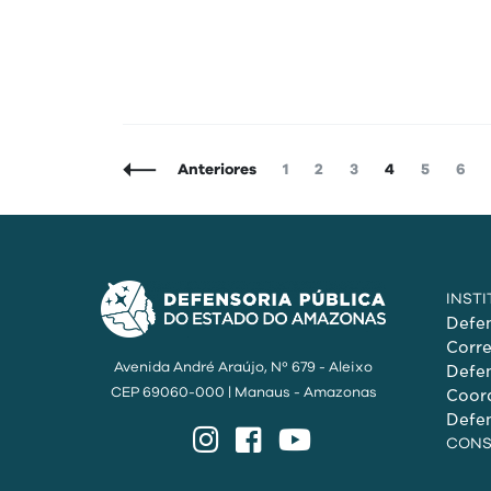
Navegação
Página
Página
Página
Página
Página
Pági
Anteriores
1
2
3
4
5
6
de
Posts
INST
Defen
Corr
Avenida André Araújo, Nº 679 - Aleixo
Defen
CEP 69060-000 | Manaus - Amazonas
Coord
Defen
Instagram
Facebook
YouTube
CONS