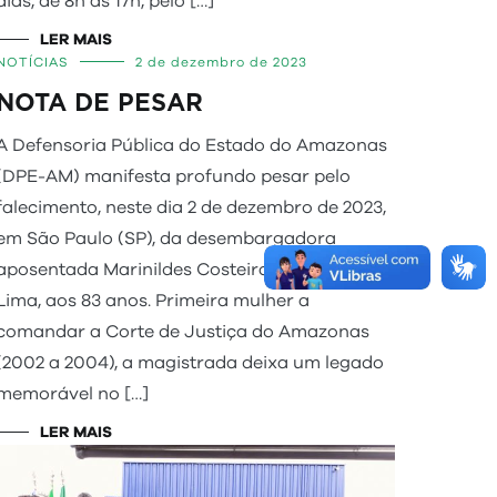
dias, de 8h às 17h, pelo […]
LER MAIS
NOTÍCIAS
2 de dezembro de 2023
NOTA DE PESAR
A Defensoria Pública do Estado do Amazonas
(DPE-AM) manifesta profundo pesar pelo
falecimento, neste dia 2 de dezembro de 2023,
em São Paulo (SP), da desembargadora
aposentada Marinildes Costeira de Mendonça
Lima, aos 83 anos. Primeira mulher a
comandar a Corte de Justiça do Amazonas
(2002 a 2004), a magistrada deixa um legado
memorável no […]
LER MAIS