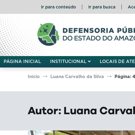
Pular
Ir para conteúdo
Ir para busca
Ace
para
o
conteúdo
Defensoria Pública do Esta
PÁGINA INICIAL
INSTITUCIONAL
LOCAIS DE AT
Início
Luana Carvalho da Silva
Página: 
Autor:
Luana Carval